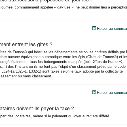
journée, communément appelée « day use », ne peut donner lieu à perceptio
Retour au sommai
ent entrent les gîtes ?
îtes de France® qui labellise les hébergements selon les critères définis par 
existe aucune équivalence automatique entre les épis (Gîtes de France®) et le
Plus généralement, tous les hébergements marqués (épis Gîtes de France®,
…) dès l’instant où ils ne font pas l’objet d’un classement prévu par le code
, L324-1à L325-1, L332-1) sont taxés selon le taux adopté par la collectivité
classement ou sans classement.
Retour au sommai
taires doivent-ils payer la taxe ?
part des locataires, même si le paiement du loyer aurait été différé.