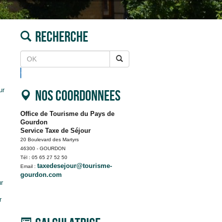
Recherche
OK
ur
Nos coordonnees
Office de Tourisme du Pays de
Gourdon
Service Taxe de Séjour
20 Boulevard des Martyrs
46300 - GOURDON
Tél : 05 65 27 52 50
taxedesejour@tourisme-
Email :
gourdon.com
ur
r