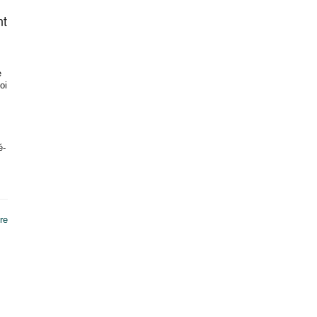
nt
e
oi
é-
re