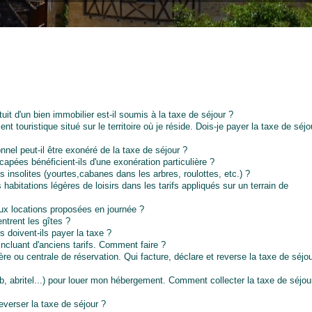
ratuit d'un bien immobilier est-il soumis à la taxe de séjour ?
nt touristique situé sur le territoire où je réside. Dois-je payer la taxe de séjo
el peut-il être exonéré de la taxe de séjour ?
apées bénéficient-ils d'une exonération particulière ?
nsolites (yourtes,cabanes dans les arbres, roulottes, etc.) ?
s habitations légères de loisirs dans les tarifs appliqués sur un terrain de
aux locations proposées en journée ?
ntrent les gîtes ?
s doivent-ils payer la taxe ?
incluant d'anciens tarifs. Comment faire ?
e ou centrale de réservation. Qui facture, déclare et reverse la taxe de séjo
bnb, abritel...) pour louer mon hébergement. Comment collecter la taxe de séjou
everser la taxe de séjour ?