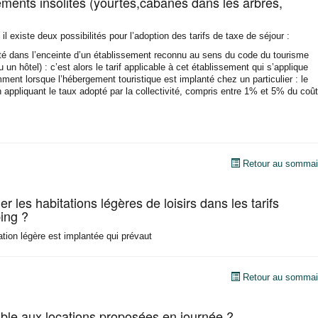
ents insolites (yourtes,cabanes dans les arbres,
il existe deux possibilités pour l’adoption des tarifs de taxe de séjour :
té dans l’enceinte d’un établissement reconnu au sens du code du tourisme
un hôtel) : c’est alors le tarif applicable à cet établissement qui s’applique
ent lorsque l’hébergement touristique est implanté chez un particulier : le
en appliquant le taux adopté par la collectivité, compris entre 1% et 5% du coût
Retour au sommai
er les habitations légères de loisirs dans les tarifs
ing ?
itation légère est implantée qui prévaut
Retour au sommai
cable aux locations proposées en journée ?